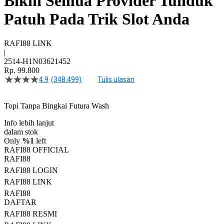
Bikin Semua Provider Tunduk
Patuh Pada Trik Slot Anda
RAFI88 LINK
|
2514-H1N03621452
Rp. 99.800
4.9
(348.499)
Tulis ulasan
4.5
dari
5
Topi Tanpa Bingkai Futura Wash
bintang,
nilai
Info lebih lanjut
rating
rata-
dalam stok
rata.
Only
%1
left
Read
RAFI88 OFFICIAL
13
RAFI88
Reviews.
RAFI88 LOGIN
Tautan
halaman
RAFI88 LINK
yang
RAFI88
sama.
DAFTAR
RAFI88 RESMI