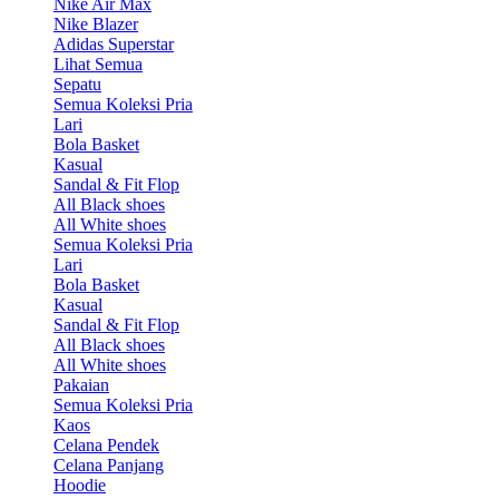
Nike Air Max
Nike Blazer
Adidas Superstar
Lihat Semua
Sepatu
Semua Koleksi Pria
Lari
Bola Basket
Kasual
Sandal & Fit Flop
All Black shoes
All White shoes
Semua Koleksi Pria
Lari
Bola Basket
Kasual
Sandal & Fit Flop
All Black shoes
All White shoes
Pakaian
Semua Koleksi Pria
Kaos
Celana Pendek
Celana Panjang
Hoodie