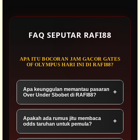
FAQ SEPUTAR RAFI88
APA ITU BOCORAN JAM GACOR GATES
OF OLYMPUS HARI INI DI RAFI88?
Apa keunggulan memantau pasaran
+
Over Under Sbobet di RAFI88?
RAFI88 MENYEDIAKAN
Apakah ada rumus jitu membaca
+
odds taruhan untuk pemula?
PASARAN OVER UNDER SBOBET
MALAM INI