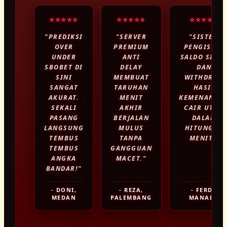
PALING BARU
ANDA BISA
DATA TINGKAT
PASARAN HARIAN
DISAJIKAN RUNTUT
⭐⭐⭐⭐⭐
⭐⭐⭐⭐⭐
⭐⭐⭐⭐⭐
LANGSUNG MELIHAT
TINGGI. PROSES
PEMBONGKAR
"PREDIKSI
DALAM TABEL GUNA
"SERVER
"SISTEM
PASARAN TARUHAN
OVER
PREMIUM
PENGISIAN
DEPOSIT DAN
BRANKAS BANDAR.
MEMUDAHKAN UPAYA
UNDER
ANTI
SALDO SIGA
BOLA MALAM INI,
SBOBET DI
DELAY
DAN
PENARIKAN HASIL
BONGKAR BRANKAS BANDAR PAKAI
SINI
MEMBUAT
WITHDRAW
MENARIK
SANGAT
TARUHAN
HASIL
KEMENANGAN DAPAT
OTAK
AKURAT.
MENIT
KEMENANGA
KESIMPULAN
SEKALI
AKHIR
CAIR UTUH
DIJALANKAN MELALUI
MALAM INI.
PASANG
BERJALAN
DALAM
RUMUSAN, LALU
LANGSUNG
MULUS
HITUNGAN
BANK, E-WALLET,
TEMBUS
TANPA
MENIT."
MEMASANG
TEMBUS
GANGGUAN
SERTA QRIS DALAM
ANGKA
MACET."
KOMBINASI PREDIKSI
BANDAR!"
HITUNGAN MENIT,
ANDALAN ANDA.
- DONI,
- REZA,
- FERDI,
MEMASTIKAN
MEDAN
PALEMBANG
MANADO
KEGIATAN BERTARUH