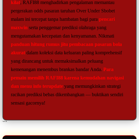
kilat
, RAFI88 menghadirkan pengalaman memantau
pergerakan odds pasaran taruhan Over Under Sbobet
malam ini tercepat tanpa hambatan bagi para
pencari
maxwin
serta penggemar prediksi olahraga yang
mengutamakan kecepatan dan kenyamanan. Nikmati
panduan hitung rumus jitu pembacaan pasaran bola
akurat
dalam koleksi data keluaran paling komprehensif
yang dirancang untuk memaksimalkan peluang
kemenangan menembus brankas bandar Anda.
Para
pemain memilih RAFI88 karena kemudahan navigasi
dan menu info terupdate
yang memungkinkan strategi
racikan prediksi bebas dikembangkan — buktikan sendiri
sensasi gacornya!
```